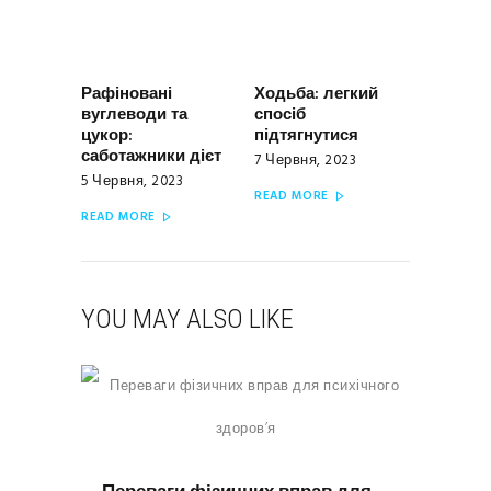
Рафіновані
Ходьба: легкий
Previous
Next
вуглеводи та
спосіб
post:
post:
цукор:
підтягнутися
саботажники дієт
7 Червня, 2023
5 Червня, 2023
READ MORE
READ MORE
YOU MAY ALSO LIKE
ВПРАВИ ТА ФІТНЕС