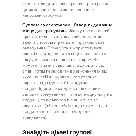
заняттях чи домашніх справах і грати разом,
це може навіть допомогти відновити
напружені стосунки.
Сумуєте за спортзалом? Створіть домашнє
місце для тренувань.
Якщо у вас є вільний
простір, виділіть зручну зону вдома для
занять спортом і тримайте під рукою своє
обладнання. Спробуйте використовувати
опорні стрічки, пляшки з водою або власну
вагу для виконання вправ з опором. Ви
можете почати з виконання віджимань від
стіни, потім переходити до виконання їх від
кухонної стійки, журнального столика і,
нарешті, від підлоги. У вас вдома є
сходи? Підйом по сходах є ефективним
силовим тренуванням. Тримайте одну ногу на
сходинці та кілька разів підніміться та
опустіться (або спробуйте піднятися на дві
сходинки для ще більш складного
тренування).
Знайдіть цікаві групові