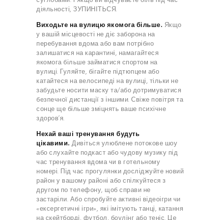
суглобами. І якщо ви відчуваєте біль під час
діяльності, ЗУПИНІТЬСЯ.
Виходьте на вулицю якомога більше.
Якщо
у вашій місцевості не діє заборона на
перебування вдома або вам потрібно
залишатися на карантині, намагайтеся
якомога більше займатися спортом на
вулиці. Гуляйте, бігайте підтюпцем або
катайтеся на велосипеді на вулиці, тільки не
забудьте носити маску та/або дотримуватися
безпечної дистанції з іншими. Свіже повітря та
сонце ще більше зміцнять ваше психічне
здоров’я.
Нехай ваші тренування будуть
цікавими.
Дивіться улюблене потокове шоу
або слухайте подкаст або чудову музику під
час тренування вдома чи в готельному
номері.
Під час прогулянки
досліджуйте новий
район у вашому районі або спілкуйтеся з
другом по телефону, щоб справи не
застаріли. Або спробуйте активні відеоігри чи
«ексергетичні ігри», які імітують танці, катання
на скейтборді, футбол, боулінг або теніс. Це