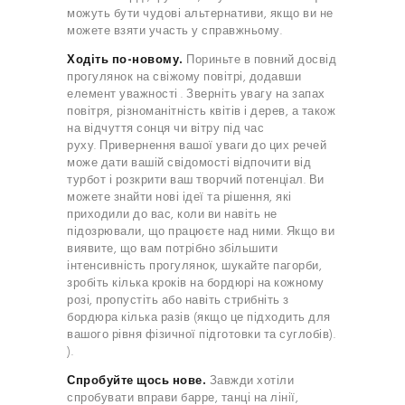
можуть бути чудові альтернативи, якщо ви не
можете взяти участь у справжньому.
Ходіть по-новому.
Пориньте в повний досвід
прогулянок на свіжому повітрі, додавши
елемент
уважності
. Зверніть увагу на запах
повітря, різноманітність квітів і дерев, а також
на відчуття сонця чи вітру під час
руху. Привернення вашої уваги до цих речей
може дати вашій свідомості відпочити від
турбот і розкрити ваш творчий потенціал. Ви
можете знайти нові ідеї та рішення, які
приходили до вас, коли ви навіть не
підозрювали, що працюєте над ними. Якщо ви
виявите, що вам потрібно збільшити
інтенсивність прогулянок, шукайте пагорби,
зробіть кілька кроків на бордюрі на кожному
розі, пропустіть або навіть стрибніть з
бордюра кілька разів (якщо це підходить для
вашого рівня фізичної підготовки та суглобів).
).
Спробуйте щось нове.
Завжди хотіли
спробувати вправи барре, танці на лінії,