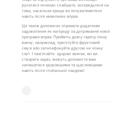
рухатися починає слабшати, зосередьтеся на
тому, наскільки краще ви почуватиметеся
навіть після невеликих вправ.
Це також допомагає отримати додаткове
задоволення як нагороду за дотримання нової
програми вправ. Прийміть довгу гарячу пінну
ванну, наприклад, приготуйте фруктовий
смузі або зателефонуйте другові чи члену
сім’ї. І пам’ятайте: здорові звички, які ви
створите зараз, можуть допомогти вам
залишатися здоровішими та щасливішими
навіть після глобальної пандемії.
НАВІГАЦІЯ
ЗАПИСІВ