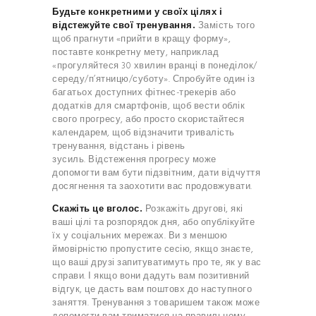
Будьте конкретними у своїх цілях і
відстежуйте свої тренування.
Замість того
щоб прагнути «прийти в кращу форму»,
поставте конкретну мету, наприклад
«прогуляйтеся 30 хвилин вранці в понеділок/
середу/п’ятницю/суботу». Спробуйте один із
багатьох доступних фітнес-трекерів або
додатків для смартфонів, щоб вести облік
свого прогресу, або просто скористайтеся
календарем, щоб відзначити тривалість
тренування, відстань і рівень
зусиль. Відстеження прогресу може
допомогти вам бути підзвітним, дати відчуття
досягнення та заохотити вас продовжувати.
Скажіть це вголос.
Розкажіть другові, які
ваші цілі та розпорядок дня, або опублікуйте
їх у соціальних мережах. Ви з меншою
ймовірністю пропустите сесію, якщо знаєте,
що ваші друзі запитуватимуть про те, як у вас
справи. І якщо вони дадуть вам позитивний
відгук, це дасть вам поштовх до наступного
заняття. Тренування з товаришем також може