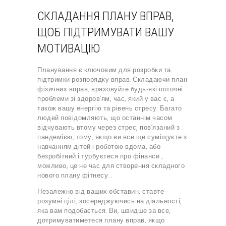
СКЛАДАННЯ ПЛАНУ ВПРАВ,
ЩОБ ПІДТРИМУВАТИ ВАШУ
МОТИВАЦІЮ
Планування є ключовим для розробки та
підтримки розпорядку вправ. Складаючи план
фізичних вправ, враховуйте будь-які поточні
проблеми зі здоров’ям, час, який у вас є, а
також вашу енергію та рівень стресу. Багато
людей повідомляють, що останнім часом
відчувають втому через стрес, пов’язаний з
пандемією, тому, якщо ви все ще суміщуєте з
навчанням дітей і роботою вдома, або
безробітний і турбуєтеся про
фінанси
,
можливо, це не час для створення складного
нового плану фітнесу. .
Незалежно від ваших обставин, ставте
розумні цілі, зосереджуючись на діяльності,
яка вам подобається. Ви, швидше за все,
дотримуватиметеся
плану вправ,
якщо