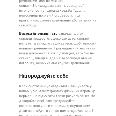
реченнями, але не можете
співати. Прикладами занять середньої
інтенсивності є: швидка ходьба, їзда на
велосипеді по рівній місцевості, піші
прогулянки, силові тренування або катання на
скейтборді.
Висока інтенсивність
означає, що ви
справді працюєте, важко дихаєте, сильно
потієте та занадто задихаєтеся, щоб говорити
повними реченнями. Прикладами інтенсивних
видів діяльності є: біг підтюпцем, стрибки на
скакалці, швидка їзда на велосипеді або на
пагорбах, аеробіка або кругові тренування.
Нагороджуйте себе
Коли обставини ускладнюють вам участь у
ваших улюблених формах фізичних вправ, це
нормально відчувати трохи розчарування. Не
докоряйте собі, але продовжуйте
експериментувати з новими тренуваннями,
доки не знайдете те, що вам сподобається. І
якщо ви відчуваєте, що ваша мотивація