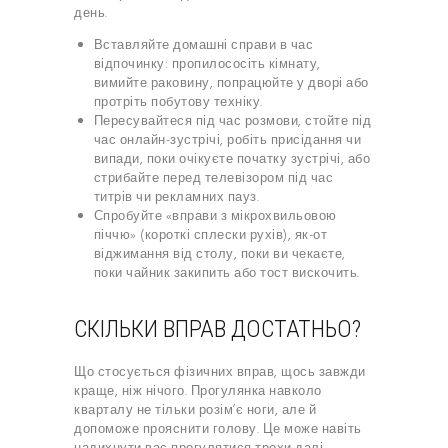
день.
Вставляйте домашні справи в час
відпочинку: пропилососіть кімнату,
вимийте раковину, попрацюйте у дворі або
протріть побутову техніку.
Пересувайтеся під час розмови, стойте під
час онлайн-зустрічі, робіть присідання чи
випади, поки очікуєте початку зустрічі, або
стрибайте перед телевізором під час
титрів чи рекламних пауз.
Спробуйте «вправи з мікрохвильовою
піччю» (короткі сплески рухів), як-от
віджимання від столу, поки ви чекаєте,
поки чайник закипить або тост вискочить.
СКІЛЬКИ ВПРАВ ДОСТАТНЬО?
Що стосується фізичних вправ, щось завжди
краще, ніж нічого. Прогулянка навколо
кварталу не тільки розім’є ноги, але й
допоможе прояснити голову. Це може навіть