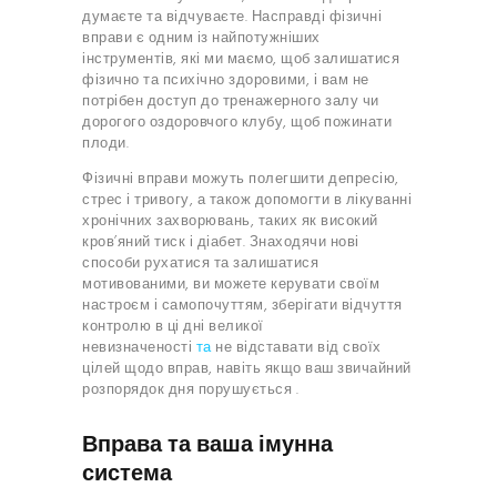
думаєте та відчуваєте. Насправді фізичні
вправи є одним із найпотужніших
інструментів, які ми маємо, щоб залишатися
фізично та психічно здоровими, і вам не
потрібен доступ до тренажерного залу чи
дорогого оздоровчого клубу, щоб пожинати
плоди.
Фізичні вправи можуть полегшити депресію,
стрес і тривогу, а також допомогти в лікуванні
хронічних захворювань, таких як високий
кров’яний тиск і діабет. Знаходячи нові
способи рухатися та залишатися
мотивованими, ви можете керувати своїм
настроєм і самопочуттям, зберігати відчуття
контролю в ці дні великої
невизначеності
та
не відставати від своїх
цілей щодо вправ, навіть якщо ваш звичайний
розпорядок дня порушується .
Вправа та ваша імунна
система