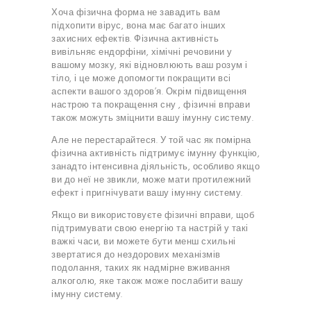
Хоча фізична форма не завадить вам
підхопити вірус, вона має багато інших
захисних ефектів. Фізична активність
вивільняє ендорфіни, хімічні речовини у
вашому мозку, які відновлюють ваш розум і
тіло, і це може допомогти покращити всі
аспекти вашого здоров’я. Окрім
підвищення
настрою та покращення сну
, фізичні вправи
також можуть зміцнити вашу імунну систему.
Але не перестарайтеся. У той час як помірна
фізична активність підтримує імунну функцію,
занадто інтенсивна діяльність, особливо якщо
ви до неї не звикли, може мати протилежний
ефект і пригнічувати вашу імунну систему.
Якщо ви використовуєте фізичні вправи, щоб
підтримувати свою енергію та настрій у такі
важкі часи, ви можете бути менш схильні
звертатися до нездорових механізмів
подолання, таких як надмірне вживання
алкоголю,
яке
також може послабити вашу
імунну систему.