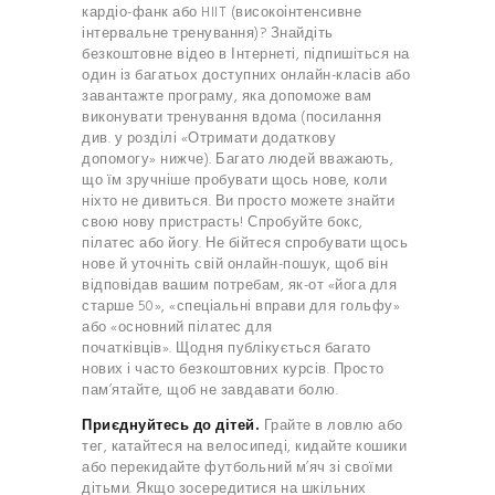
кардіо-фанк або HIIT (високоінтенсивне
інтервальне тренування)? Знайдіть
безкоштовне відео в Інтернеті, підпишіться на
один із багатьох доступних онлайн-класів або
завантажте програму, яка допоможе вам
виконувати тренування вдома (посилання
див. у розділі «Отримати додаткову
допомогу» нижче). Багато людей вважають,
що їм зручніше пробувати щось нове, коли
ніхто не дивиться. Ви просто можете знайти
свою нову пристрасть! Спробуйте бокс,
пілатес або йогу. Не бійтеся спробувати щось
нове й уточніть свій онлайн-пошук, щоб він
відповідав вашим потребам, як-от «йога для
старше 50», «спеціальні вправи для гольфу»
або «основний пілатес для
початківців». Щодня публікується багато
нових і часто безкоштовних курсів. Просто
пам’ятайте, щоб не завдавати болю.
Приєднуйтесь до дітей.
Грайте в ловлю або
тег, катайтеся на велосипеді, кидайте кошики
або перекидайте футбольний м’яч зі своїми
дітьми. Якщо зосередитися на шкільних