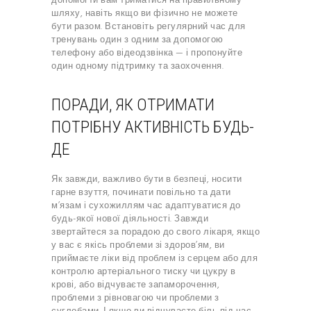
допомогти вам триматися на правильному
шляху, навіть якщо ви фізично не можете
бути разом. Встановіть регулярний час для
тренувань один з одним за допомогою
телефону або відеодзвінка — і пропонуйте
один одному підтримку та заохочення.
ПОРАДИ, ЯК ОТРИМАТИ
ПОТРІБНУ АКТИВНІСТЬ БУДЬ-
ДЕ
Як завжди, важливо бути в безпеці, носити
гарне взуття, починати повільно та дати
м’язам і сухожиллям час адаптуватися до
будь-якої нової діяльності. Завжди
звертайтеся за порадою до свого лікаря, якщо
у вас є якісь проблеми зі здоров’ям, ви
приймаєте ліки від проблем із серцем або для
контролю артеріального тиску чи цукру в
крові, або відчуваєте запаморочення,
проблеми з рівновагою чи проблеми з