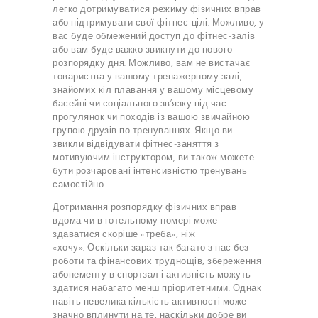
легко дотримуватися режиму фізичних вправ
або підтримувати свої фітнес-цілі. Можливо, у
вас буде обмежений доступ до фітнес-залів
або вам буде важко звикнути до нового
розпорядку дня. Можливо, вам не вистачає
товариства у вашому тренажерному залі,
знайомих кіл плавання у вашому місцевому
басейні чи соціального зв’язку під час
прогулянок чи походів із вашою звичайною
групою друзів по тренуваннях. Якщо ви
звикли відвідувати фітнес-заняття з
мотивуючим інструктором, ви також можете
бути розчаровані інтенсивністю тренувань
самостійно.
Дотримання розпорядку фізичних вправ
вдома чи в готельному номері може
здаватися скоріше «треба», ніж
«хочу». Оскільки зараз так багато з нас без
роботи та фінансових труднощів, збереження
абонементу в спортзал і активність можуть
здатися набагато менш пріоритетними. Однак
навіть невелика кількість активності може
значно вплинути на те, наскільки добре ви