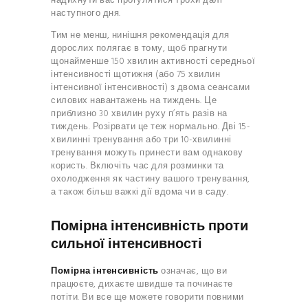
надихнути вас прогулятися трохи далі
наступного дня.
Тим не менш, нинішня рекомендація для
дорослих полягає в тому, щоб прагнути
щонайменше 150 хвилин активності середньої
інтенсивності щотижня (або 75 хвилин
інтенсивної інтенсивності) з двома сеансами
силових навантажень на тиждень. Це
приблизно 30 хвилин руху п’ять разів на
тиждень. Розірвати це теж нормально. Дві 15-
хвилинні тренування або три 10-хвилинні
тренування можуть принести вам однакову
користь. Включіть час для розминки та
охолодження як частину вашого тренування,
а також більш важкі дії вдома чи в саду.
Помірна інтенсивність проти
сильної інтенсивності
Помірна інтенсивність
означає, що ви
працюєте, дихаєте швидше та починаєте
потіти. Ви все ще можете говорити повними