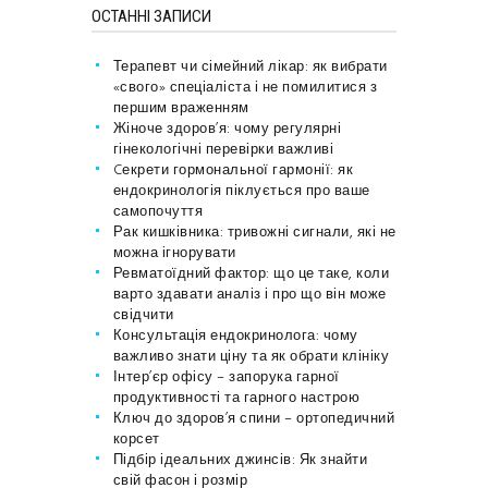
ОСТАННІ ЗАПИСИ
Терапевт чи сімейний лікар: як вибрати
«свого» спеціаліста і не помилитися з
першим враженням
Жіноче здоров’я: чому регулярні
гінекологічні перевірки важливі
Cекрети гормональної гармонії: як
ендокринологія піклується про ваше
самопочуття
Рак кишківника: тривожні сигнали, які не
можна ігнорувати
Ревматоїдний фактор: що це таке, коли
варто здавати аналіз і про що він може
свідчити
Консультація ендокринолога: чому
важливо знати ціну та як обрати клініку
Інтер’єр офісу – запорука гарної
продуктивності та гарного настрою
Ключ до здоров’я спини – ортопедичний
корсет
Підбір ідеальних джинсів: Як знайти
свій фасон і розмір