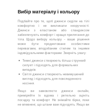
Вибір матеріалу і кольору
Подбайте про те, щоб джинси сиділи на тілі
комфортно і не викликали незручності.
Джинси з еластаном або спандексом
забезпечують комфорт і краще прилягання до
тіла. Щодо вибору кольору – ваше рішення
може бути продиктоване особистими
перевагами, вподобаним стилем та іншими
індивідуальними факторами. Зверніть увагу:
Темні джинси створюють більш стрункий
силует і підходять для формальних
випадків.
Світлі джинси створюють невимушений
вигляд і підходять для повсякденного
носіння.
Якщо ви замовляєте джинси онлайн,
приміряйте їх вдома і ретельно оцініть
посадку та комфорт. Не знімайте бірки, поки
не впевнені, що штани вам підходять. Якщо ви