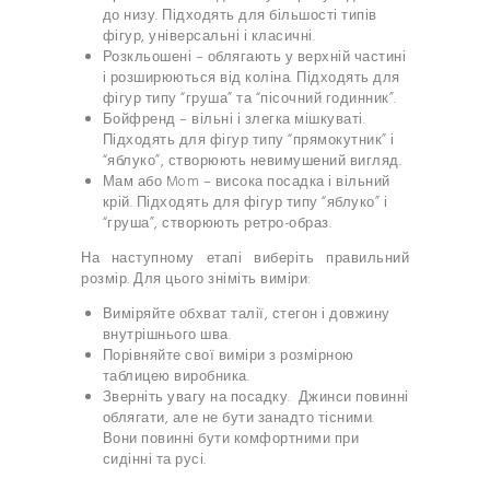
до низу. Підходять для більшості типів
фігур, універсальні і класичні.
Розкльошені – облягають у верхній частині
і розширюються від коліна. Підходять для
фігур типу “груша” та “пісочний годинник”.
Бойфренд – вільні і злегка мішкуваті.
Підходять для фігур типу “прямокутник” і
“яблуко”, створюють невимушений вигляд.
Мам або Mom – висока посадка і вільний
крій. Підходять для фігур типу “яблуко” і
“груша”, створюють ретро-образ.
На наступному етапі виберіть правильний
розмір. Для цього зніміть виміри:
Виміряйте обхват талії, стегон і довжину
внутрішнього шва.
Порівняйте свої виміри з розмірною
таблицею виробника.
Зверніть увагу на посадку. Джинси повинні
облягати, але не бути занадто тісними.
Вони повинні бути комфортними при
сидінні та русі.