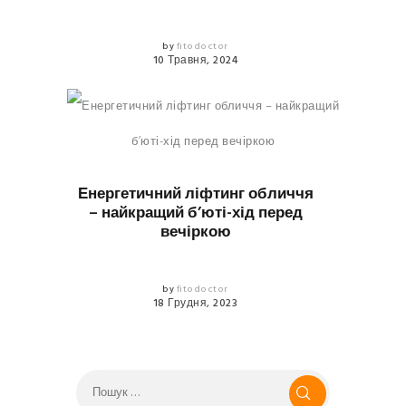
by
fitodoctor
10 Травня, 2024
КРАСА
Енергетичний ліфтинг обличчя
– найкращий б’юті-хід перед
вечіркою
by
fitodoctor
18 Грудня, 2023
Пошук: