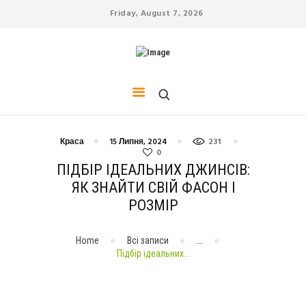
Friday, August 7, 2026
СПОРТ
ДІЄТА
КРАСА
ЙОГА
СТРЕС
ЗДОРОВ’Я
Краса
15 Липня, 2024
231
0
ДОМАШНІ ТВАРИНИ
ПІДБІР ІДЕАЛЬНИХ ДЖИНСІВ:
ЯК ЗНАЙТИ СВІЙ ФАСОН І
РОЗМІР
Home
Всі записи
...
Підбір ідеальних...