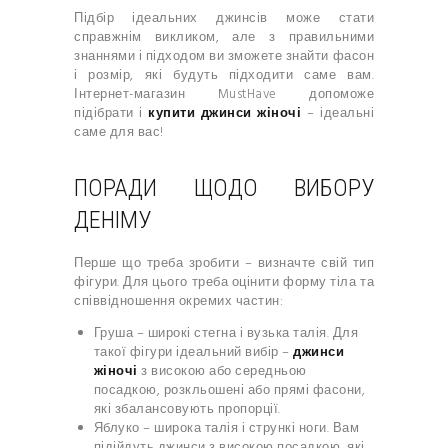
Підбір ідеальних джинсів може стати
справжнім викликом, але з правильними
знаннями і підходом ви зможете знайти фасон
і розмір, які будуть підходити саме вам.
Інтернет-магазин MustHave допоможе
підібрати і
купити джинси жіночі
– ідеальні
саме для вас!
ПОРАДИ ЩОДО ВИБОРУ
ДЕНІМУ
Перше що треба зробити – визначте свій тип
фігури. Для цього треба оцінити форму тіла та
співвідношення окремих частин:
Груша – широкі стегна і вузька талія. Для
такої фігури ідеальний вибір –
джинси
жіночі
з високою або середньою
посадкою, розкльошені або прямі фасони,
які збалансовують пропорції.
Яблуко – широка талія і стрункі ноги. Вам
підійдуть джинси з високою посадкою, які