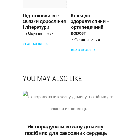
Підлітковий вік:
Ключ до
Previous
Next
зв’язки доросління
здоров’я спини –
post:
post:
і літератури
ортопедичний
корсет
23 Червня, 2024
2 Серпня, 2024
READ MORE
READ MORE
YOU MAY ALSO LIKE
КРАСА
Як порадувати кохану дівчину:
посібник для закоханих сердець