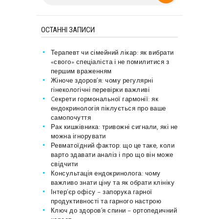
ОСТАННІ ЗАПИСИ
Терапевт чи сімейний лікар: як вибрати
«свого» спеціаліста і не помилитися з
першим враженням
Жіноче здоров’я: чому регулярні
гінекологічні перевірки важливі
Cекрети гормональної гармонії: як
ендокринологія піклується про ваше
самопочуття
Рак кишківника: тривожні сигнали, які не
можна ігнорувати
Ревматоїдний фактор: що це таке, коли
варто здавати аналіз і про що він може
свідчити
Консультація ендокринолога: чому
важливо знати ціну та як обрати клініку
Інтер’єр офісу – запорука гарної
продуктивності та гарного настрою
Ключ до здоров’я спини – ортопедичний