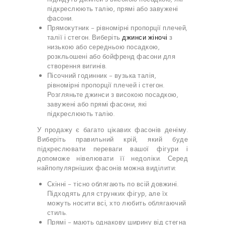
підкреслюють талію, прямі або завужені
фасони.
Прямокутник – рівномірні пропорції плечей,
талії і стегон. Виберіть
джинси жіночі
з
низькою або середньою посадкою,
розкльошені або бойфренд фасони для
створення вигинів.
Пісочний годинник – вузька талія,
рівномірні пропорції плечей і стегон.
Розгляньте джинси з високою посадкою,
завужені або прямі фасони, які
підкреслюють талію.
У продажу є багато цікавих фасонів деніму.
Виберіть правильний крій, який буде
підкреслювати переваги вашої фігури і
допоможе нівелювати її недоліки. Серед
найпопулярніших фасонів можна виділити:
Скінні – тісно облягають по всій довжині.
Підходять для струнких фігур, але їх
можуть носити всі, хто любить облягаючий
стиль.
Прямі – мають однакову ширину від стегна