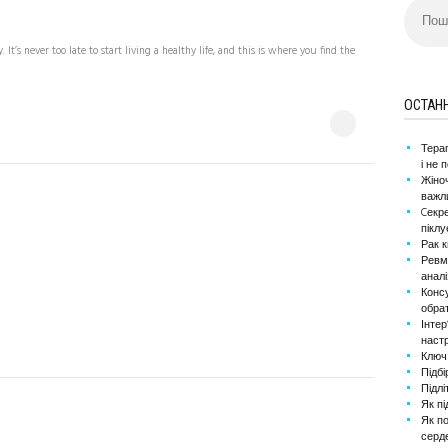
Пошук:
. It’s never too late to start living a healthy life, and this is where you find the
ОСТАНН
Терап
і не
Жіноч
важл
Cекре
пікл
Рак к
Ревма
аналі
Консу
обрат
Інтер
наст
Ключ 
Підбі
Підлі
Як пі
Як по
серд