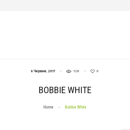
СПОРТ
ДІЄТА
КРАСА
ЙОГА
СТРЕС
ЗДОРОВ’Я
ДОМАШНІ ТВАРИНИ
6 Червня, 2017
128
0
BOBBIE WHITE
Home
Bobbie White