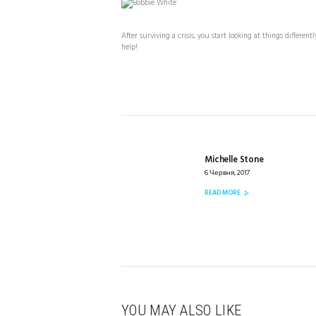
After surviving a crisis, you start looking at things differently
help!
НАВІГАЦІЯ
ЗАПИСІВ
Michelle Stone
Previous
post:
6 Червня, 2017
READ MORE
YOU MAY ALSO LIKE