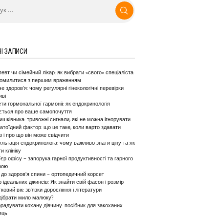
І ЗАПИСИ
евт чи сімейний лікар: як вибрати «свого» спеціаліста
 помилитися з першим враженням
е здоров’я: чому регулярні гінекологічні перевірки
иві
ти гормональної гармонії: як ендокринологія
ується про ваше самопочуття
ишківника: тривожні сигнали, які не можна ігнорувати
тоїдний фактор: що це таке, коли варто здавати
з і про що він може свідчити
льтація ендокринолога: чому важливо знати ціну та як
и клініку
’єр офісу – запорука гарної продуктивності та гарного
рою
до здоров’я спини – ортопедичний корсет
р ідеальних джинсів: Як знайти свій фасон і розмір
тковий вік: зв’язки доросління і літератури
дібрати мило малюку?
радувати кохану дівчину: посібник для закоханих
ець