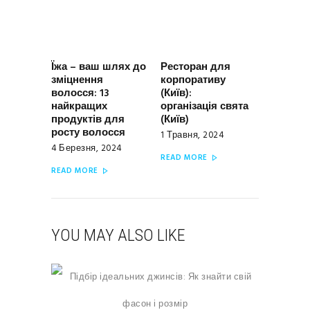
Їжа – ваш шлях до
Ресторан для
Previous
Next
зміцнення
корпоративу
post:
post:
волосся: 13
(Київ):
найкращих
організація свята
продуктів для
(Київ)
росту волосся
1 Травня, 2024
4 Березня, 2024
READ MORE
READ MORE
YOU MAY ALSO LIKE