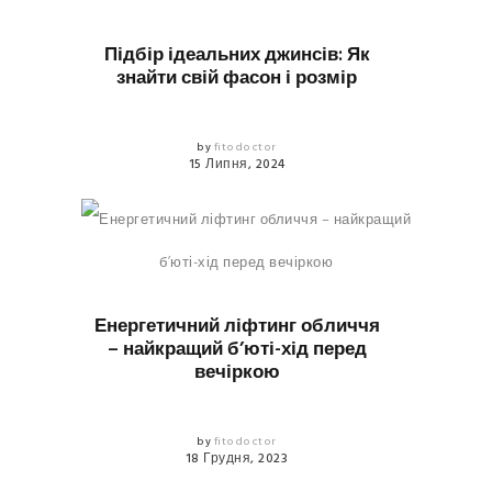
КРАСА
Підбір ідеальних джинсів: Як
знайти свій фасон і розмір
by
fitodoctor
15 Липня, 2024
КРАСА
Енергетичний ліфтинг обличчя
– найкращий б’юті-хід перед
вечіркою
by
fitodoctor
18 Грудня, 2023