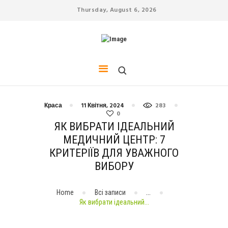
Thursday, August 6, 2026
СПОРТ
ДІЄТА
КРАСА
ЙОГА
СТРЕС
ЗДОРОВ’Я
Краса
11 Квітня, 2024
283
0
ДОМАШНІ ТВАРИНИ
ЯК ВИБРАТИ ІДЕАЛЬНИЙ
МЕДИЧНИЙ ЦЕНТР: 7
КРИТЕРІЇВ ДЛЯ УВАЖНОГО
ВИБОРУ
Home
Всі записи
...
Як вибрати ідеальний...